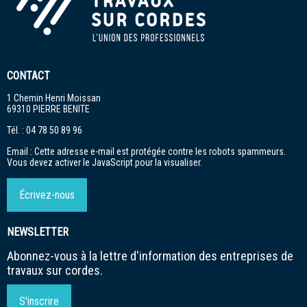
France
France
France
CONTACT
Travaux
Travaux
Travaux
1 Chemin Henri Moissan
sur
sur
sur
69310 PIERRE BENITE
Cordes
Cordes
Cordes
Tél. :
04 78 50 89 96
sur
sur
sur
Email :
Cette adresse e-mail est protégée contre les robots spammeurs.
Vous devez activer le JavaScript pour la visualiser.
LinkedIn
Facebook
Instagram
Écrivez-nous
NEWSLETTER
Abonnez-vous à la lettre d'information des entreprises de
travaux sur cordes.
S'inscrire